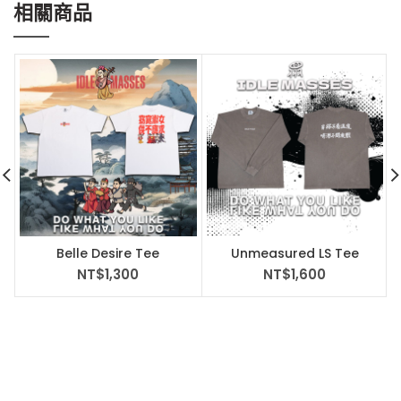
相關商品
Belle Desire Tee
Unmeasured LS Tee
NT$
1,300
NT$
1,600