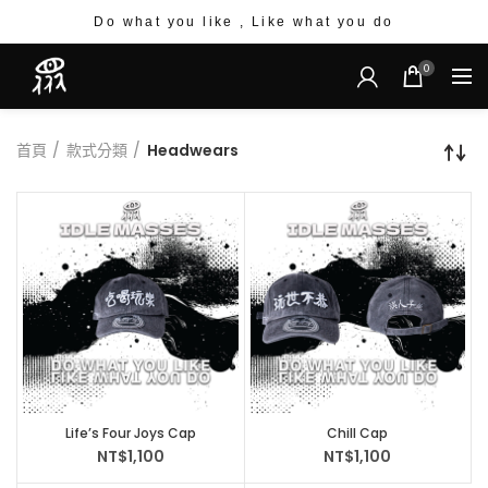
Do what you like , Like what you do
0
首頁
款式分類
Headwears
Life’s Four Joys Cap
Chill Cap
NT$
1,100
NT$
1,100